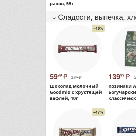
раков, 55г
Сладости, выпечка, хл
–16%
₽
₽
59
139
99
99
71
₽
2
99
Шоколад молочный
Козинаки A
Goodmix с хрустящей
Богучарск
вафлей, 40г
классическ
–17%