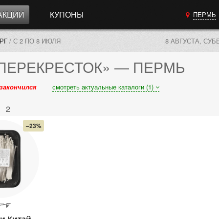
АКЦИИ
КУПОНЫ
ПЕРМЬ
РГ
/
С 2 ПО 8 ИЮЛЯ
8 АВГУСТА, СУБ
ПЕРЕКРЕСТОК»
— ПЕРМЬ
закончился
смотреть актуальные каталоги (1)
ь
2
–23%
₽
99
и Китай,