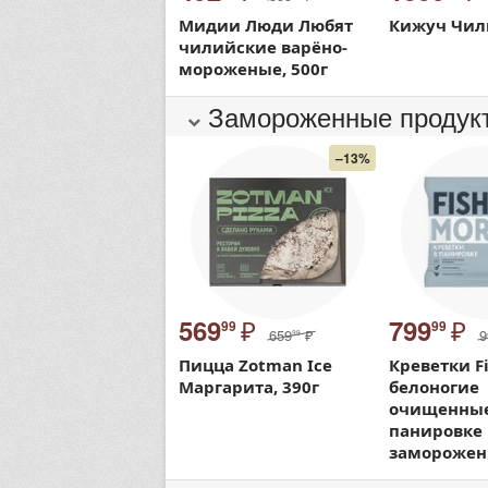
Мидии Люди Любят
Кижуч Чил
чилийские варёно-
мороженые, 500г
Замороженные продук
–13%
₽
₽
569
799
99
99
659
₽
9
99
Пицца Zotman Ice
Креветки F
Маргарита, 390г
белоногие
очищенные
панировке
заморожен