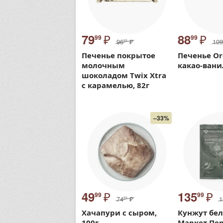
₽
₽
79
88
99
99
96
₽
109
99
Печенье покрытое
Печенье Or
молочным
какао-вани
шоколадом Twix Xtra
с карамелью, 82г
–33%
₽
₽
49
135
99
99
74
₽
1
99
Хачапури с сыром,
Кунжут бе
100г
Маркет Пер