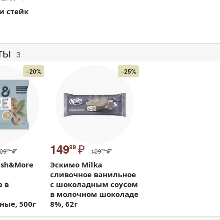
и стейк
ты
3
–20%
–25%
₽
149
99
99
₽
199
₽
99
99
ish&More
Эскимо Milka
сливочное ванильное
 в
с шоколадным соусом
в молочном шоколаде
ные, 500г
8%, 62г