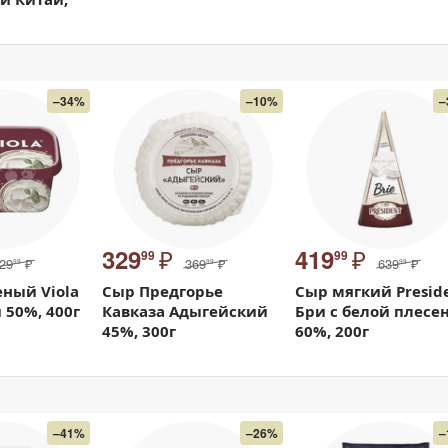
–34%
–10%
–
₽
₽
329
419
99
99
29
₽
369
₽
639
₽
99
99
99
ный Viola
Сыр Предгорье
Сыр мягкий Presid
50%, 400г
Кавказа Адыгейский
Бри с белой плесе
45%, 300г
60%, 200г
–41%
–26%
–