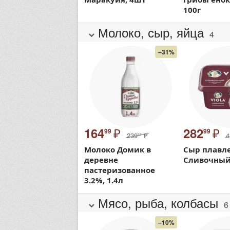
100г
Молоко, сыр, яйца
4
–31%
₽
₽
164
282
99
99
239
₽
4
99
Молоко Домик в
Сыр плавле
деревне
Сливочный 
пастеризованное
3.2%, 1.4л
Мясо, рыба, колбасы
6
–10%