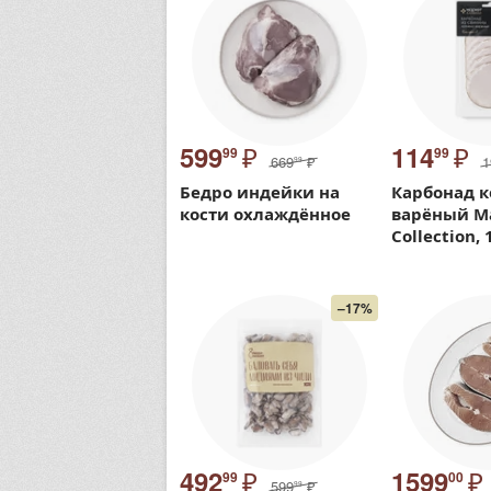
₽
₽
599
114
99
99
669
₽
1
99
Бедро индейки на
Карбонад к
кости охлаждённое
варёный М
Collection, 
–17%
₽
₽
492
1599
99
00
599
₽
99