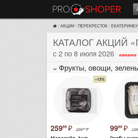
/
АКЦИИ
/
ПЕРЕКРЕСТОК
/
ЕКАТЕРИНБУ
КАТАЛОГ АКЦИЙ
«
с 2 по 8 июля 2026
каталог 
Фрукты, овощи, зелен
–13%
₽
₽
259
99
99
99
299
₽
129
99
Маракуйя, 4шт
Грибы енок