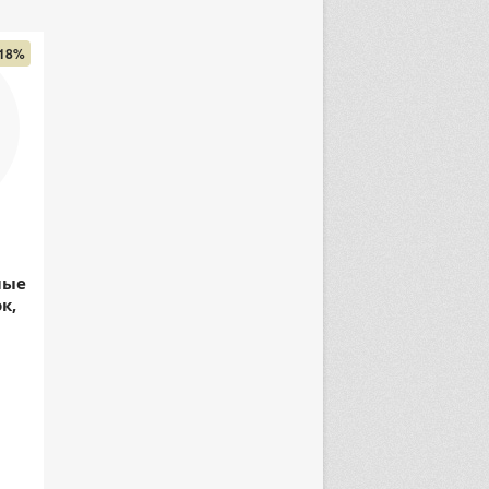
18%
лые
к,