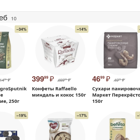
еб
10
–34%
–14%
₽
₽
399
46
99
99
14
₽
469
₽
49
₽
99
99
99
groSputnik
Конфеты Raffaello
Сухари панировоч
ие
миндаль и кокос 150г
Маркет Перекрёсто
ие, 250г
150г
–19%
–17%
–