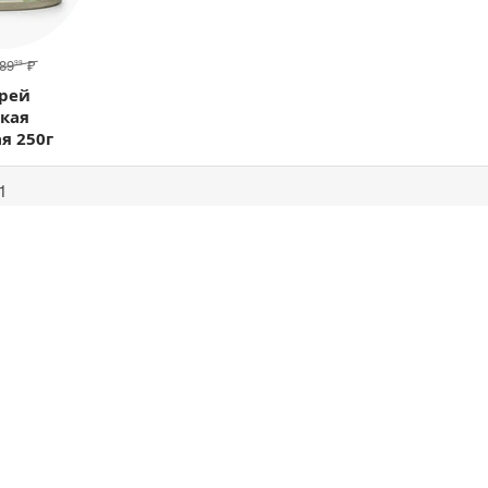
89
₽
99
орей
кая
я 250г
1