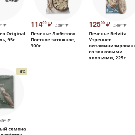
₽
₽
114
125
99
99
₽
139
₽
149
₽
99
99
99
eo Original
Печенье Любятово
Печенье Belvita
ль, 95г
Постное затяжное,
Утреннее
300г
витаминизирован
со злаковыми
хлопьями, 225г
–9%
49
₽
99
лый семена
екрёсток,