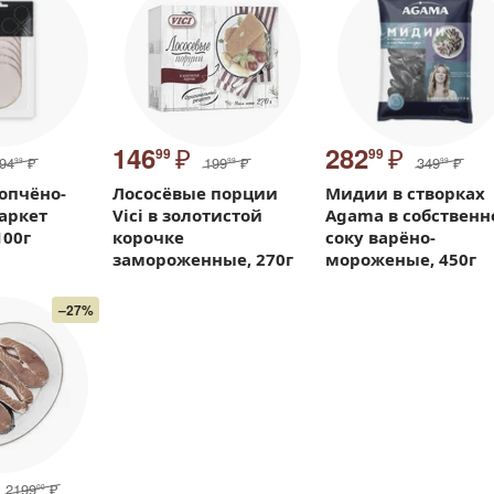
₽
₽
146
282
99
99
94
₽
199
₽
349
₽
99
99
99
опчёно-
Лососёвые порции
Мидии в створках
аркет
Vici в золотистой
Agama в собствен
100г
корочке
соку варёно-
замороженные, 270г
мороженые, 450г
–27%
2199
₽
00