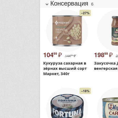
Консервация
6
–27%
₽
₽
104
198
99
99
144
₽
2
99
Кукуруза сахарная в
Закусочка 
зёрнах высший сорт
венгерская
Маркет, 340г
–18%