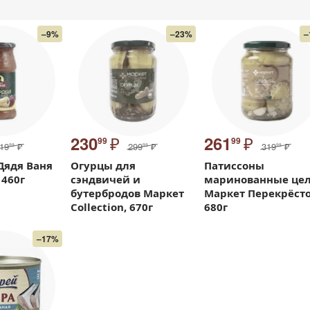
–9%
–23%
–
₽
₽
230
261
99
99
19
₽
299
₽
319
₽
99
99
99
Дядя Ваня
Огурцы для
Патиссоны
 460г
сэндвичей и
маринованные це
бутербродов Маркет
Маркет Перекрёсто
Collection, 670г
680г
–17%