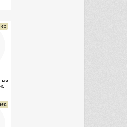
–6%
ные
к,
16%