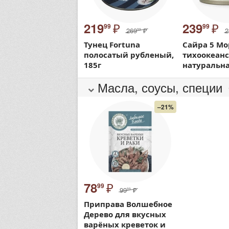
₽
₽
219
239
99
99
269
₽
2
99
Тунец Fortuna
Сайра 5 М
полосатый рубленый,
тихоокеанс
185г
натуральна
Масла, соусы, специи
–21%
₽
78
99
99
₽
99
Приправа Волшебное
Дерево для вкусных
варёных креветок и