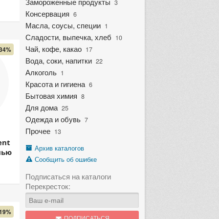
Замороженные продукты
3
Консервация
6
Масла, соусы, специи
1
Сладости, выпечка, хлеб
10
Чай, кофе, какао
17
34%
Вода, соки, напитки
22
Алкоголь
1
Красота и гигиена
6
Бытовая химия
8
Для дома
25
Одежда и обувь
7
Прочее
13
ent
Архив каталогов
нью
Сообщить об ошибке
Подписаться на каталоги
Перекресток:
19%
ПОДПИСАТЬСЯ