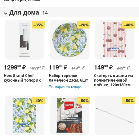
Для дома
14
–35%
–20%
–40%
1299
₽
119
₽
149
₽
00
99
99
1999
₽
149
₽
249
₽
00
99
99
Нож Grand Chef
Набор тарелок
Скатерть вишни из
кухонный топорик
Хамелеон 23см, 6шт
полиэтиленовой
плёнки, 120х180см
2 варианта товара
–40%
–50%
–50%