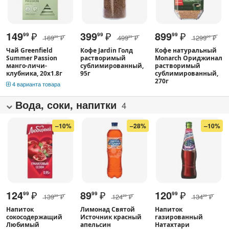
149
₽
399
₽
899
₽
99
99
99
169
₽
499
₽
1299
₽
99
99
00
Чай Greenfield
Кофе Jardin Голд
Кофе натуральный
Summer Passion
растворимый
Monarch Ориджинал
манго-личи-
сублимированный,
растворимый
клубника, 20х1.8г
95г
сублимированный,
270г
4 варианта товара
Вода, соки, напитки
4
–10%
–28%
–10%
124
₽
89
₽
120
₽
99
99
99
139
₽
124
₽
134
₽
99
99
99
Напиток
Лимонад Святой
Напиток
сокосодержащий
Источник красный
газированный
Любимый
апельсин
Натахтари