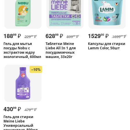
188
₽
628
₽
1529
₽
99
99
00
229
₽
699
₽
1699
₽
99
99
00
Гель для мытья
Таблетки Meine
Капсулы для стирки
посуды Nobu с
Liebe All In 1 для
Lamm Color, 50шт
экстрактом юдзу
посудомоечных
экологичный, 600мл
машин, 33х20г
–10%
430
₽
99
479
₽
99
Гель для стирки
Meine Liebe
Универсальный
концентрат, 800мл