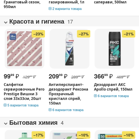
Гранатовый сезон,
газированный, 1л
саперави, 500мл
950мл
2 варианта товара
Красота и гигиена
17
–23%
–27%
–21%
99
₽
209
₽
366
₽
99
99
99
129
₽
289
₽
469
₽
99
99
99
Салфетки
Антиперспирант-
Дезодорант АКС
сервировочные Pero
дезодорант Рексона
Apollo спрей, 150мл
Prestige Вишни 3
Прозрачный
6 вариантов товара
слоя 33х33см, 20шт
кристалл спрей,
150мл
5 вариантов товара
6 вариантов товара
Бытовая химия
4
–17%
–10%
–10%