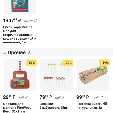
1447
₽
99
1599
₽
00
Сухой корм Purina
One для
стерилизованных
кошек с говядиной и
пшеницей, 3кг
Прочее
8
–57%
–20%
–44%
29
₽
79
₽
99
₽
99
99
99
69
₽
99
₽
179
₽
99
99
99
Опахало для
Шпажки
Растопка SuperGrill
мангала FireWood
бамбуковые, 25шт
натуральная, 1л
Веер, 32x21см