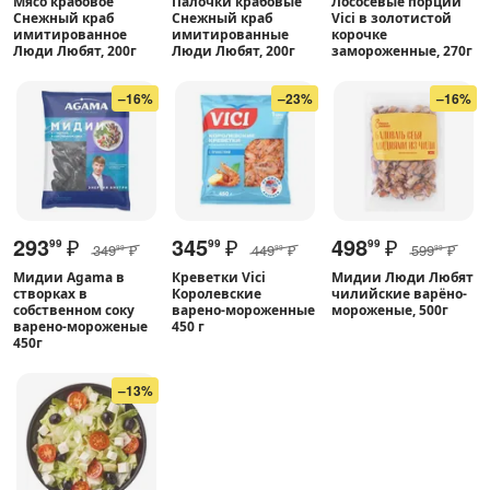
Мясо крабовое
Палочки крабовые
Лососёвые порции
Снежный краб
Снежный краб
Vici в золотистой
имитированное
имитированные
корочке
Люди Любят, 200г
Люди Любят, 200г
замороженные, 270г
–16%
–23%
–16%
293
₽
345
₽
498
₽
99
99
99
349
₽
449
₽
599
₽
99
99
99
Мидии Agama в
Креветки Vici
Мидии Люди Любят
створках в
Королевские
чилийские варёно-
собственном соку
варено-мороженные
мороженые, 500г
варено-мороженые
450 г
450г
–13%