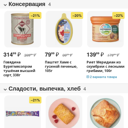
Консервация
4
–21%
–20%
–22%
314
₽
79
₽
139
₽
99
99
99
399
₽
99
₽
179
₽
99
99
99
Говядина
Паштет Хаме с
Риет Меридиан из
Бурятмясопром
гусиной печенью,
скумбрии с лесными
тушёная высший
105г
грибами, 100г
сорт, 338г
2 варианта товара
Сладости, выпечка, хлеб
4
–21%