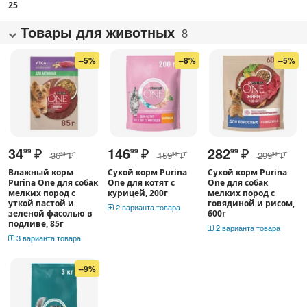
25
Товары для животных
8
–5%
–8%
–5%
34
₽
146
₽
282
₽
99
99
99
36
₽
159
₽
299
₽
99
99
99
Влажный корм
Сухой корм Purina
Сухой корм Purina
Purina One для собак
One для котят с
One для собак
мелких пород с
курицей, 200г
мелких пород с
уткой пастой и
говядиной и рисом,
2 варианта товара
зеленой фасолью в
600г
подливе, 85г
2 варианта товара
3 варианта товара
–9%