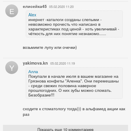
елисейка45
05.02.2020 11:20
Е
Alex
инернет -каталоги созданы слепыми -
невозможно прочесть что написано в
характеристиках под ценой - хоть увеличивай -
чёткость для них понятие незнакомо......
возьмимте лупу или очечки)
yakimova.kn
05.02.2020 11:19
Y
Алла
Покупали в начале июля в вашем магазине на
Грязнова конфеты "Аленка". Они перемешаны
- среди свежих половина наверное
прошлогодних. О них зубы можно сломать.
Безобразие!!!
сходите к стоматологу тогда))) в альфамед акции как
раз
Показать еще 10 комментариев