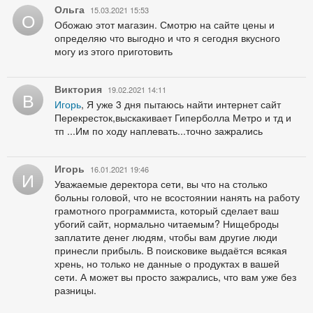
Ольга
15.03.2021 15:53
О
Обожаю этот магазин. Смотрю на сайте цены и
определяю что выгодно и что я сегодня вкусного
могу из этого приготовить
Виктория
19.02.2021 14:11
В
Игорь
, Я уже 3 дня пытаюсь найти интернет сайт
Перекресток,выскакивает Гиперболла Метро и тд и
тп ...Им по ходу наплевать...точно зажрались
Игорь
16.01.2021 19:46
И
Уважаемые деректора сети, вы что на столько
больны головой, что не всостоянии нанять на работу
грамотного программиста, который сделает ваш
убогий сайт, нормально читаемым? Нищеброды
заплатите денег людям, чтобы вам другие люди
принесли прибыль. В поисковике выдаётся всякая
хрень, но только не данные о продуктах в вашей
сети. А может вы просто зажрались, что вам уже без
разницы.