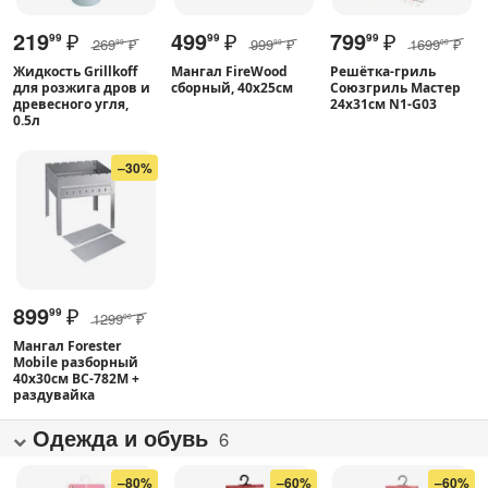
219
₽
499
₽
799
₽
99
99
99
269
₽
999
₽
1699
₽
99
99
00
Жидкость Grillkoff
Мангал FireWood
Решётка-гриль
для розжига дров и
сборный, 40x25см
Союзгриль Мастер
древесного угля,
24x31см N1-G03
0.5л
–30%
899
₽
99
1299
₽
00
Мангал Forester
Mobile разборный
40x30см BC-782M +
раздувайка
Одежда и обувь
6
–80%
–60%
–60%