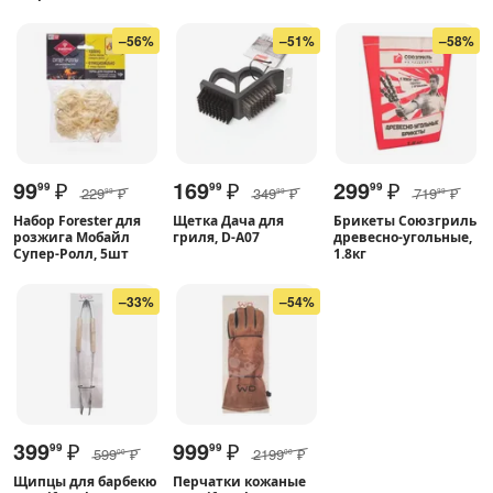
–56%
–51%
–58%
99
₽
169
₽
299
₽
99
99
99
229
₽
349
₽
719
₽
99
99
99
Набор Forester для
Щетка Дача для
Брикеты Союзгриль
розжига Мобайл
гриля, D-A07
древесно-угольные,
Супер-Ролл, 5шт
1.8кг
–33%
–54%
399
₽
999
₽
99
99
599
₽
2199
₽
00
00
Щипцы для барбекю
Перчатки кожаные