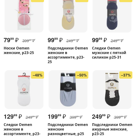
79
₽
99
₽
99
₽
99
99
99
399
₽
249
₽
249
₽
99
99
99
Носки Oemen
Подследники Oemen
Следки Oemen
женские, р23-25
женские в
мужские с пяткой
ассортименте, р23-
силикон р25-31
25
–48%
–50%
–37%
129
₽
199
₽
249
₽
99
99
99
249
₽
399
₽
399
₽
99
99
99
Следки Oemen
Подследники Oemen
Подследники Oemen
женские в
женские
ажурные женские,
ассортименте, р23-
разноцветные, р25
р23-25