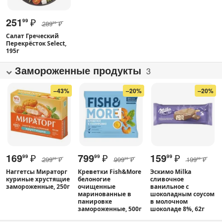
251
₽
99
289
₽
99
Салат Греческий
Перекрёсток Select,
195г
Замороженные продукты
3
–43%
–20%
–20%
169
₽
799
₽
159
₽
99
99
99
299
₽
999
₽
199
₽
99
99
99
Наггетсы Мираторг
Креветки Fish&More
Эскимо Milka
куриные хрустящие
белоногие
сливочное
замороженные, 250г
очищенные
ванильное с
маринованные в
шоколадным соусом
панировке
в молочном
замороженные, 500г
шоколаде 8%, 62г