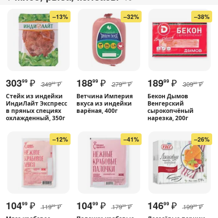
–13%
–32%
–38%
303
₽
188
₽
189
₽
99
99
99
349
₽
279
₽
309
₽
99
99
99
Стейк из индейки
Ветчина Империя
Бекон Дымов
ИндиЛайт Экспресс
вкуса из индейки
Венгерский
в пряных специях
варёная, 400г
сырокопчёный
охлажденный, 350г
нарезка, 200г
–12%
–41%
–26%
104
₽
104
₽
146
₽
99
99
99
119
₽
179
₽
199
₽
99
99
99