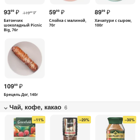
93
₽
59
₽
89
₽
99
99
99
119
₽
99
Батончик
Слойка с малиной,
Хачапури с сыром,
шоколадный Picnic
70г
100г
Big, 76г
109
₽
99
Брецель Дог, 140г
Чай, кофе, какао
6
–11%
–20%
–30%