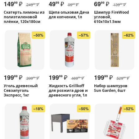
149
₽
49
₽
69
₽
99
99
99
249
₽
99
₽
139
₽
99
99
99
Скатерть лимоны из
Щепа ольховая Дача
Шампур FireWood
полиэтиленовой
для копчения, 1л
угловой,
плёнки, 120х180см
610х10х1.5мм
–50%
–57%
–62%
199
₽
199
₽
199
₽
99
99
99
399
₽
469
₽
529
₽
99
99
99
Уголь древесный
Жидкость Grillkoff
Набор шампуров
Севзапуголь
для розжига дров и
Sun Garden, 6шт
Экспресс, 1кг
древесного угля, 1л
–18%
–50%
–52%