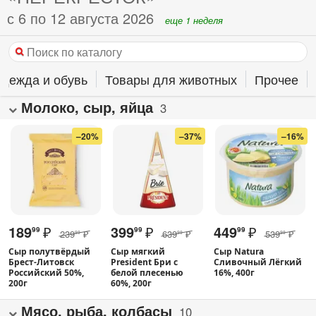
с 6 по 12 августа 2026
еще 1 неделя
дежда и обувь
Товары для животных
Прочее
Молоко, сыр, яйца
3
–20%
–37%
–16%
189
₽
399
₽
449
₽
99
99
99
239
₽
639
₽
539
₽
99
99
99
Сыр полутвёрдый
Сыр мягкий
Сыр Natura
Брест-Литовск
President Бри с
Сливочный Лёгкий
Российский 50%,
белой плесенью
16%, 400г
200г
60%, 200г
Мясо, рыба, колбасы
10