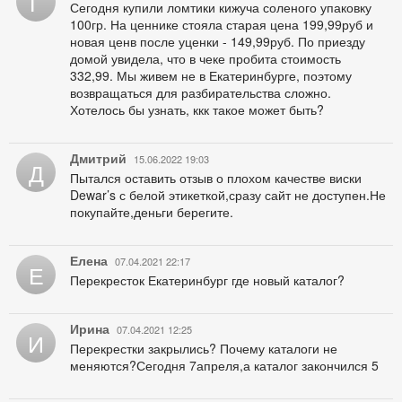
Г
Сегодня купили ломтики кижуча соленого упаковку
100гр. На ценнике стояла старая цена 199,99руб и
новая ценв после уценки - 149,99руб. По приезду
домой увидела, что в чеке пробита стоимость
332,99. Мы живем не в Екатеринбурге, поэтому
возвращаться для разбирательства сложно.
Хотелось бы узнать, ккк такое может быть?
Дмитрий
15.06.2022 19:03
Д
Пытался оставить отзыв о плохом качестве виски
Dewar’s с белой этикеткой,сразу сайт не доступен.Не
покупайте,деньги берегите.
Елена
07.04.2021 22:17
Е
Перекресток Екатеринбург где новый каталог?
Ирина
07.04.2021 12:25
И
Перекрестки закрылись? Почему каталоги не
меняются?Сегодня 7апреля,а каталог закончился 5