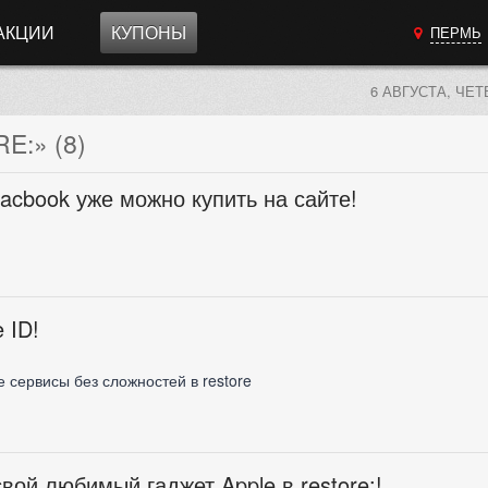
АКЦИИ
КУПОНЫ
ПЕРМЬ
6 АВГУСТА, ЧЕТ
:» (8)
acbook уже можно купить на сайте!
 ID!
 сервисы без сложностей в restore
вой любимый гаджет Apple в restore:!