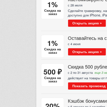
1%
с 28 июля
Скидка на
Сделайте гравировку, н
заказ
доступно для iPhone, iP
Открыть акцию »
Оставайтесь на с
1%
с 4 июня
Скидка на
заказ
Открыть акцию »
Скидка 500 рубле
500 ₽
с 2 по 31 августа
еще 3 не
Скидка на
действует на товары от 
заказ
Показать промокод
Кэшбэк бонусами
20%
с 5 августа по 1 сентября