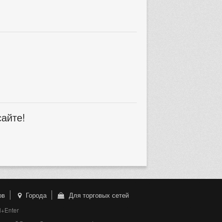
сайте!
ов
Города
Для торговых сетей
l+Enter