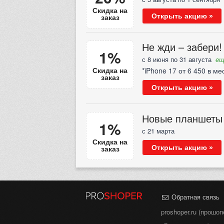
Скидка на
заказ
Открыть акцию »
Не жди – забери!
1%
с 8 июня по 31 августа
ещ
Скидка на
*iPhone 17 от 6 450 в м
заказ
Открыть акцию »
Новые планшеты i
1%
с 21 марта
Скидка на
заказ
Открыть акцию »
Обратная связь
proshoper.ru (прошо