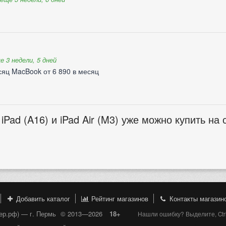
е 3 недели, 5 дней
есяц MacBook от 6 890 в месяц
Pad (A16) и iPad Air (M3) уже можно купить на 
Добавить каталог
Рейтинг магазинов
Контакты магазин
пер.рф) — г. Пермь
© 2013—2026
18+
Нашли ошибку? Выделите, Ctr