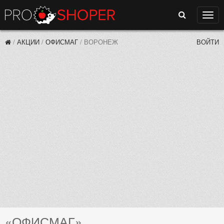
Поиск
Нави
/
АКЦИИ
/
ОФИСМАГ
/
ВОРОНЕЖ
ВОЙТИ
«ОФИСМАГ»