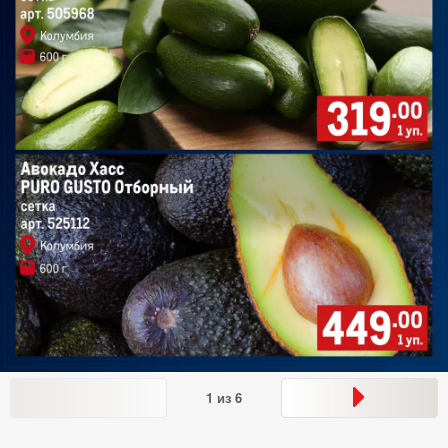
1
из
6