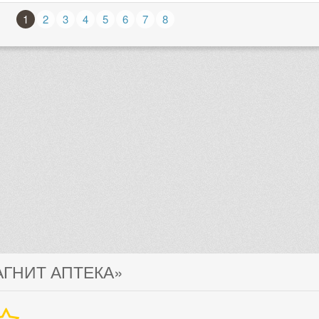
1
2
3
4
5
6
7
8
АГНИТ АПТЕКА»