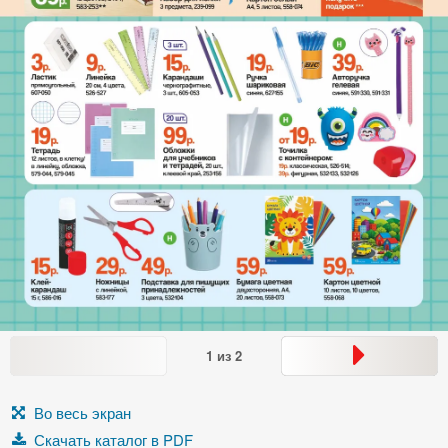
1
из
2
Во весь экран
Скачать каталог в PDF