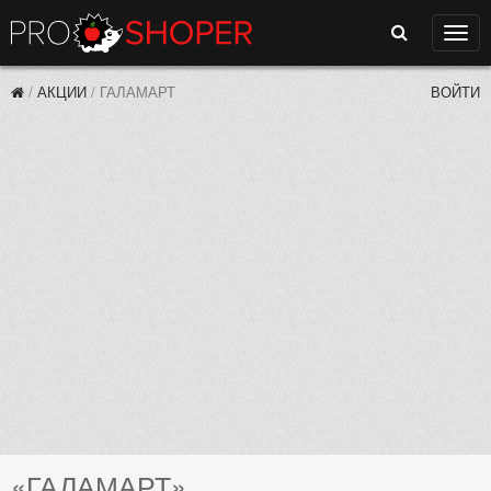
Поиск
Нави
/
АКЦИИ
/
ГАЛАМАРТ
ВОЙТИ
«ГАЛАМАРТ»