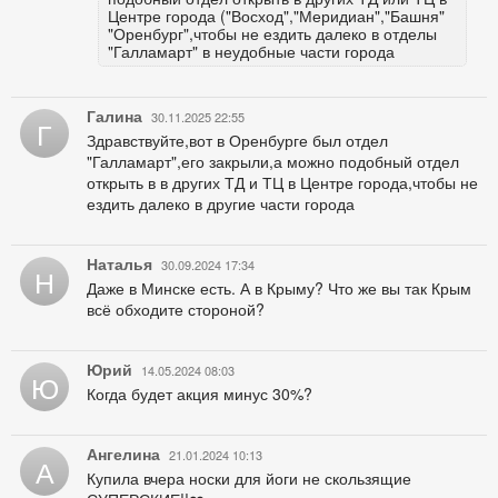
Центре города ("Восход","Меридиан","Башня"
"Оренбург",чтобы не ездить далеко в отделы
"Галламарт" в неудобные части города
Галина
30.11.2025 22:55
Г
Здравствуйте,вот в Оренбурге был отдел
"Галламарт",его закрыли,а можно подобный отдел
открыть в в других ТД и ТЦ в Центре города,чтобы не
ездить далеко в другие части города
Наталья
30.09.2024 17:34
Н
Даже в Минске есть. А в Крыму? Что же вы так Крым
всё обходите стороной?
Юрий
14.05.2024 08:03
Ю
Когда будет акция минус 30%?
Ангелина
21.01.2024 10:13
А
Купила вчера носки для йоги не скользящие