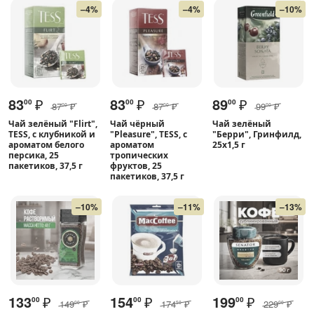
–4%
–4%
–10%
83
₽
83
₽
89
₽
00
00
00
87
₽
87
₽
99
₽
00
00
00
Чай зелёный "Flirt",
Чай чёрный
Чай зелёный
TESS, с клубникой и
"Pleasure", TESS, с
"Берри", Гринфилд,
ароматом белого
ароматом
25х1,5 г
персика, 25
тропических
пакетиков, 37,5 г
фруктов, 25
пакетиков, 37,5 г
–10%
–11%
–13%
133
₽
154
₽
199
₽
00
00
00
149
₽
174
₽
229
₽
00
50
00