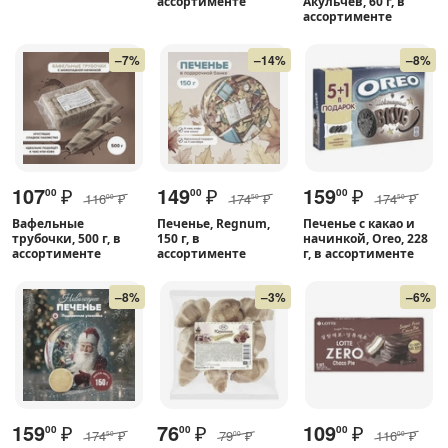
ассортименте
Акульчев, 60 г, в
ассортименте
–7%
–14%
–8%
107
₽
149
₽
159
₽
00
00
00
116
₽
174
₽
174
₽
00
50
50
Вафельные
Печенье, Regnum,
Печенье с какао и
трубочки, 500 г, в
150 г, в
начинкой, Oreo, 228
ассортименте
ассортименте
г, в ассортименте
–8%
–3%
–6%
159
₽
76
₽
109
₽
00
00
00
174
₽
79
₽
116
₽
50
00
00