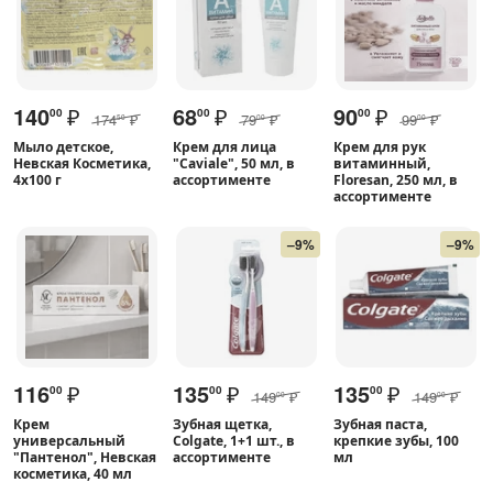
140
₽
68
₽
90
₽
00
00
00
174
₽
79
₽
99
₽
50
00
00
Мыло детское,
Крем для лица
Крем для рук
Невская Косметика,
"Caviale", 50 мл, в
витаминный,
4х100 г
ассортименте
Floresan, 250 мл, в
ассортименте
–9%
–9%
116
₽
135
₽
135
₽
00
00
00
149
₽
149
₽
00
00
Крем
Зубная щетка,
Зубная паста,
универсальный
Colgate, 1+1 шт., в
крепкие зубы, 100
"Пантенол", Невская
ассортименте
мл
косметика, 40 мл