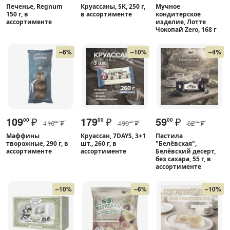
Печенье, Regnum
Круассаны, SK, 250 г,
Мучное
150 г, в
в ассортименте
кондитерское
ассортименте
изделие, Лотте
Чокопай Zero, 168 г
–6%
–10%
–4%
109
₽
179
₽
59
₽
00
00
00
116
₽
199
₽
62
₽
00
00
00
Маффины
Круассан, 7DAYS, 3+1
Пастила
творожные, 290 г, в
шт., 260 г, в
"Белёвская",
ассортименте
ассортименте
Белёвский десерт,
без сахара, 55 г, в
ассортименте
–10%
–6%
–10%