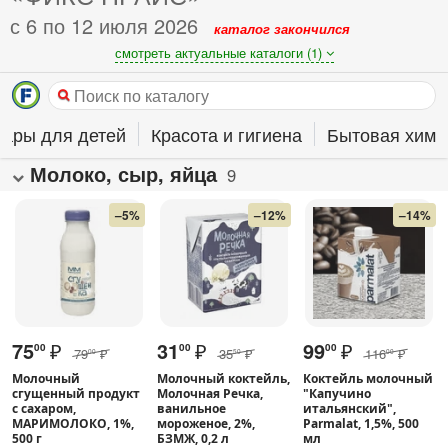
с 6 по 12 июля 2026
каталог закончился
смотреть актуальные каталоги (1)
вары для детей
Красота и гигиена
Бытовая хими
Молоко, сыр, яйца
9
–5%
–12%
–14%
75
₽
31
₽
99
₽
00
00
00
79
₽
35
₽
116
₽
00
50
00
Молочный
Молочный коктейль,
Коктейль молочный
сгущенный продукт
Молочная Речка,
"Капучино
с сахаром,
ванильное
итальянский",
МАРИМОЛОКО, 1%,
мороженое, 2%,
Parmalat, 1,5%, 500
500 г
БЗМЖ, 0,2 л
мл