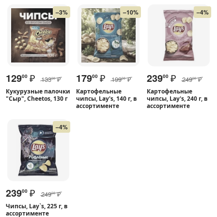
–3%
–10%
–4%
129
₽
179
₽
239
₽
00
00
00
133
₽
199
₽
249
₽
00
00
00
Кукурузные палочки
Картофельные
Картофельные
"Сыр", Cheetos, 130 г
чипсы, Lay's, 140 г, в
чипсы, Lay's, 240 г, в
ассортименте
ассортименте
–4%
239
₽
00
249
₽
00
Чипсы, Lay`s, 225 г, в
ассортименте