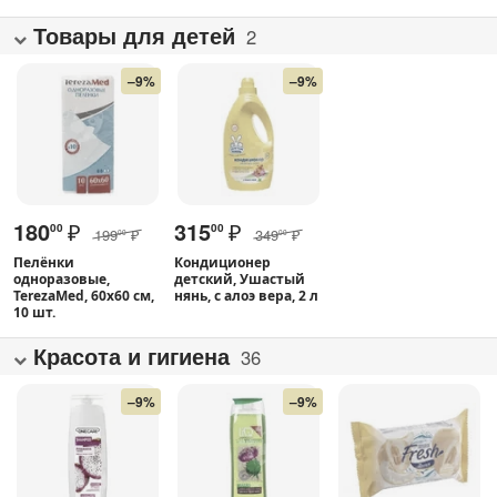
Товары для детей
2
–9%
–9%
180
₽
315
₽
00
00
199
₽
349
₽
00
00
Пелёнки
Кондиционер
одноразовые,
детский, Ушастый
TerezaMed, 60х60 см,
нянь, с алоэ вера, 2 л
10 шт.
Красота и гигиена
36
–9%
–9%