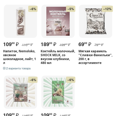
–6%
–5%
–12%
109
₽
189
₽
69
₽
00
00
00
116
₽
199
₽
79
₽
00
00
00
Напиток, Nemoloko,
Коктейль молочный,
Мягкая карамель
овсяное
SHOCK MILK, со
"Сливки-Ванильки",
шоколадное, лайт, 1
вкусом клубники,
200 г, в
л
480 мл
ассортименте
2 варианта товара
–6%
–6%
109
₽
109
₽
00
00
116
₽
116
₽
00
00