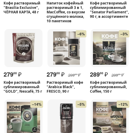
Кофе растворимый
Напиток кофейный
Кофе растворимый
"Brasilia Exclusive",
растворимый 3 в 1,
сублимированный
ЧЁРНАЯ КАРТА, 48 г
MacCoffee, со вкусом
"Senator Parliament",
сгущённого молока,
90 г, в ассортименте
10 пакетиков
–6%
–3%
279
₽
279
₽
289
₽
00
00
00
299
₽
299
₽
00
00
Кофе растворимый
Растворимый кофе
Кофе растворимый
сублимированный
"Arabica Black",
сублимированный,
"GOLD", Nescafé, 75 г
FRESCO, 90 г
Coffee, 150 г
–14%
–5%
–12%