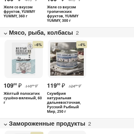
Желе со вкусом
Желе со вкусом
фруктов, YUMMY
тропических
YUMMY, 360 г
фруктов, YUMMY
YUMMY, 300 г
Мясо, рыба, колбасы
2
–6%
–4%
109
₽
119
₽
00
00
116
₽
124
₽
00
00
Жёлтый полосатик
Скумбрия
сушёно-вяленый, 60
натуральная
г
дальневосточная,
Русский Рыбный
Мир, 250 г
Замороженные продукты
2