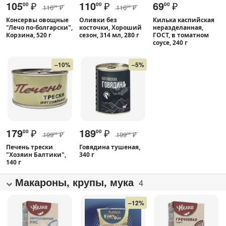
105
₽
110
₽
69
₽
00
00
00
116
₽
116
₽
00
00
Консервы овощные
Оливки без
Килька каспийская
"Лечо по-болгарски",
косточки, Хороший
неразделанная,
Корзина, 520 г
сезон, 314 мл, 280 г
ГОСТ, в томатном
соусе, 240 г
–10%
–5%
179
₽
189
₽
00
00
199
₽
199
₽
00
00
Печень трески
Говядина тушеная,
"Хозяин Балтики",
340 г
140 г
Макароны, крупы, мука
4
–12%