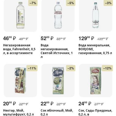
–7%
–5%
–3%
46
₽
52
₽
129
₽
00
00
00
49
₽
55
₽
133
₽
50
00
00
Негазированная
Вода
Вода минеральная,
вода, Fahrenheit, 0,5
негазированная,
BORJOMI,
л, в ассортименте
Святой Источник, 1
газированная, 0,75 л
л
–11%
–2%
–12%
20
₽
22
₽
24
₽
00
00
00
22
₽
22
₽
27
₽
60
60
50
Нектар, Мой,
Сок яблочный, Мой,
Сок, Сады Придонья,
мультифрукт, 0,2 л
0,2 л
0,2 л, в