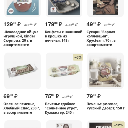
129
₽
179
₽
49
₽
00
00
00
133
₽
199
₽
55
₽
00
00
00
Шоколадное яйцо с
Конфеты с начинкой
Сухари "Барная
игрушкой, Kinder
в крошке из
коллекция",
Сюрприз, 20 г, в
печенья, 148 г
Хрусteam, 70 г, в
ассортименте
ассортименте
–5%
69
₽
75
₽
79
₽
00
00
00
79
₽
00
Овсяное печенье,
Печенье сдобное
Печенье рисовое,
Хлебный Спас, 230 г,
"Солнечное утро",
Русский десерт, 150 г
в ассортименте
Кухмастер, 240 г
–12%