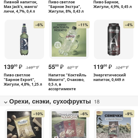
Пивной напиток,
Пиво светлое
Пиво Барное,
Max Jack’s, манго/
"Барное Экстра",
Жигули, 4,9%, 0,45 л
личи, 4,7%, 0,4 л
Жигули, 8%, 0,43 л
–6%
–11%
–4%
139
₽
55
₽
119
₽
00
00
00
149
₽
62
₽
124
₽
00
00
00
Пиво светлое
Напиток "Коктейль
Энергетический
"Барное Export",
Мохито", Очаково,
напиток, 0,449 л
Жигули, 4,8%, 1,25 л
0,5 л, в
ассортименте
Орехи, снэки, сухофрукты
18
–10%
–6%
–9%