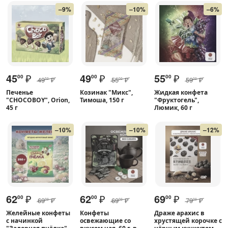
–9%
–10%
–6%
45
₽
49
₽
55
₽
00
00
00
49
₽
55
₽
59
₽
50
00
00
Печенье
Козинак "Микс",
Жидкая конфета
"CHOCOBOY", Orion,
Тимоша, 150 г
"Фруктогель",
45 г
Люмик, 60 г
–10%
–10%
–12%
62
₽
62
₽
69
₽
00
00
00
69
₽
69
₽
79
₽
00
00
00
Желейные конфеты
Конфеты
Драже арахис в
с начинкой
освежающие со
хрустящей корочке с