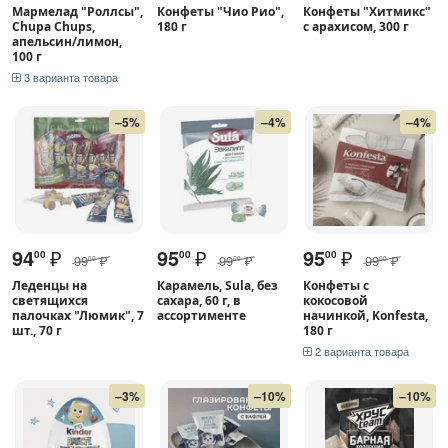
Мармелад "Роллсы",
Конфеты "Чио Рио",
Конфеты "Хитмикс"
Chupa Chups,
180 г
с арахисом, 300 г
апельсин/лимон,
100 г
3 варианта товара
–5%
–4%
–4%
94
₽
95
₽
95
₽
00
00
00
99
₽
99
₽
99
₽
00
00
00
Леденцы на
Карамель, Sula, без
Конфеты с
светящихся
сахара, 60 г, в
кокосовой
палочках "Люмик", 7
ассортименте
начинкой, Konfesta,
шт., 70 г
180 г
2 варианта товара
–3%
–10%
–10%