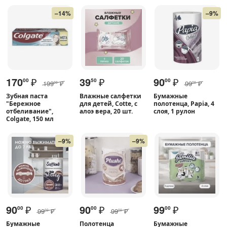
–14%
–9%
170
₽
39
₽
90
₽
00
50
00
199
₽
99
₽
00
00
Зубная паста
Влажные салфетки
Бумажные
"Бережное
для детей, Cotte, с
полотенца, Papia, 4
отбеливание",
алоэ вера, 20 шт.
слоя, 1 рулон
Colgate, 150 мл
–9%
–9%
90
₽
90
₽
99
₽
00
00
00
99
₽
99
₽
00
00
Бумажные
Полотенца
Бумажные