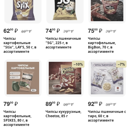
62
₽
74
₽
75
₽
00
00
00
69
₽
79
₽
79
₽
00
00
00
Чипсы
Чипсы пшеничные
Чипсы
картофельные
"5G", 225 г, в
картофельные,
"Stix", LAY'S, 50 г, в
ассортименте
BigBon, 70 г, в
ассортименте
ассортименте
–10%
–7%
79
₽
89
₽
92
₽
00
00
00
99
₽
99
₽
00
00
Чипсы
Чипсы кукурузные,
Чипсы пшеничные с
картофельные,
Cheetos, 85 г
таро, 60 г, в
SPIKES, 80 г, в
ассортименте
ассортименте