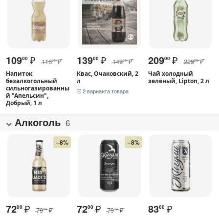
109
₽
139
₽
209
₽
00
00
00
116
₽
149
₽
229
₽
00
00
00
Напиток
Квас, Очаковский, 2
Чай холодный
безалкогольный
л
зелёный, Lipton, 2 л
сильногазированны
2 варианта товара
й "Апельсин",
Добрый, 1 л
Алкоголь
6
–8%
–8%
72
₽
72
₽
83
₽
00
00
00
79
₽
79
₽
00
00