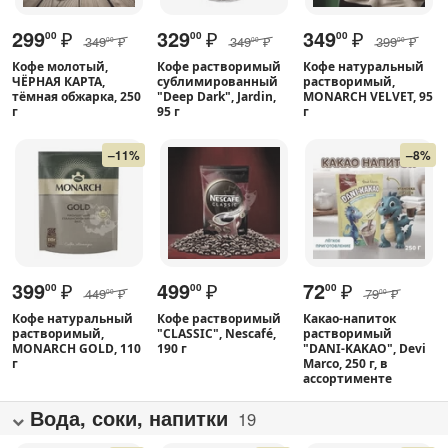
299
₽
329
₽
349
₽
00
00
00
349
₽
349
₽
399
₽
00
00
00
Кофе молотый,
Кофе растворимый
Кофе натуральный
ЧЁРНАЯ КАРТА,
сублимированный
растворимый,
тёмная обжарка, 250
"Deep Dark", Jardin,
MONARCH VELVET, 95
г
95 г
г
–11%
–8%
399
₽
499
₽
72
₽
00
00
00
449
₽
79
₽
00
00
Кофе натуральный
Кофе растворимый
Какао-напиток
растворимый,
"CLASSIC", Nescafé,
растворимый
MONARCH GOLD, 110
190 г
"DANI-KAKAO", Devi
г
Marco, 250 г, в
ассортименте
Вода, соки, напитки
19