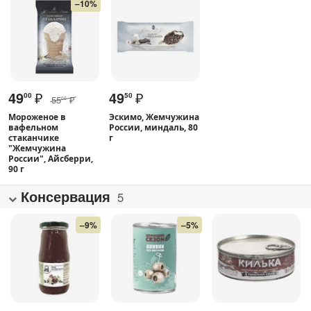
–10%
49
₽
49
₽
00
50
55
₽
00
Мороженое в
Эскимо, Жемчужина
вафельном
России, миндаль, 80
стаканчике
г
"Жемчужина
России", Айсберри,
90 г
Консервация
5
–9%
–5%