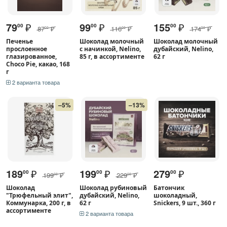
79
₽
99
₽
155
₽
00
00
00
87
₽
116
₽
174
₽
00
00
50
Печенье
Шоколад молочный
Шоколад молочный
прослоенное
с начинкой, Nelino,
дубайский, Nelino,
глазированное,
85 г, в ассортименте
62 г
Choco Pie, какао, 168
г
2 варианта товара
–5%
–13%
189
₽
199
₽
279
₽
00
00
00
199
₽
229
₽
00
00
Шоколад
Шоколад рубиновый
Батончик
"Трюфельный элит",
дубайский, Nelino,
шоколадный,
Коммунарка, 200 г, в
62 г
Snickers, 9 шт., 360 г
ассортименте
2 варианта товара