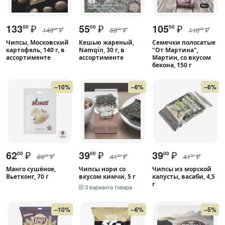
133
₽
55
₽
105
₽
00
00
00
149
₽
59
₽
116
₽
00
00
00
Чипсы, Московский
Кешью жареный,
Семечки полосатые
картофель, 140 г, в
Namqin, 30 г, в
"От Мартина",
ассортименте
ассортименте
Мартин, со вкусом
бекона, 150 г
–10%
–6%
–6%
62
₽
39
₽
39
₽
00
00
00
69
₽
41
₽
41
₽
00
50
50
Манго сушёное,
Чипсы нори со
Чипсы из морской
Вьетконг, 70 г
вкусом кимчи, 5 г
капусты, васаби, 4,5
г
3 варианта товара
–10%
–6%
–5%