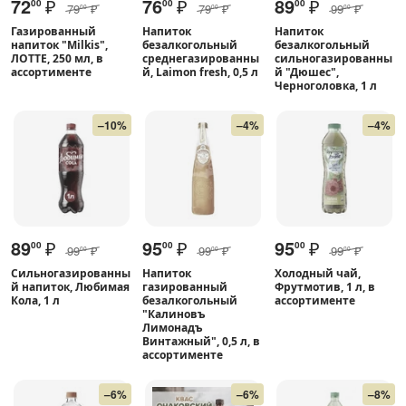
72
₽
76
₽
89
₽
00
00
00
79
₽
79
₽
99
₽
00
00
00
Газированный
Напиток
Напиток
напиток "Milkis",
безалкогольный
безалкогольный
ЛОТТЕ, 250 мл, в
среднегазированны
сильногазированны
ассортименте
й, Laimon fresh, 0,5 л
й "Дюшес",
Черноголовка, 1 л
–10%
–4%
–4%
89
₽
95
₽
95
₽
00
00
00
99
₽
99
₽
99
₽
00
00
00
Сильногазированны
Напиток
Холодный чай,
й напиток, Любимая
газированный
Фрутмотив, 1 л, в
Кола, 1 л
безалкогольный
ассортименте
"Калиновъ
Лимонадъ
Винтажный", 0,5 л, в
ассортименте
–6%
–6%
–8%