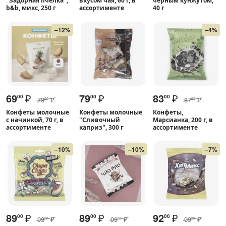
"Задорная пчёлка",
вкусом чая, 60 г, в
чёрным кунжутом,
b&b, микс, 250 г
ассортименте
40 г
–12%
–4%
69
₽
79
₽
83
₽
00
00
00
79
₽
87
₽
00
00
Конфеты молочные
Конфеты молочные
Конфеты,
с начинкой, 70 г, в
"Сливочный
Марсианка, 200 г, в
ассортименте
каприз", 300 г
ассортименте
–10%
–10%
–7%
89
₽
89
₽
92
₽
00
00
00
99
₽
99
₽
99
₽
00
00
00