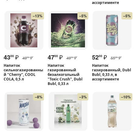
ассортименте
–13%
–5%
–5%
43
₽
47
₽
52
₽
00
00
00
49
₽
49
₽
55
₽
50
50
00
Напиток
Напиток
Напиток
сильногазированны
газированный
газированный, Dubl
й "Cherry", COOL
безалкогольный
Bubl, 0,33 л, в
COLA, 0,5 л
"Toxic Crush", Dubl
ассортименте
Bubl, 0,33 л
–8%
–3%
–10%