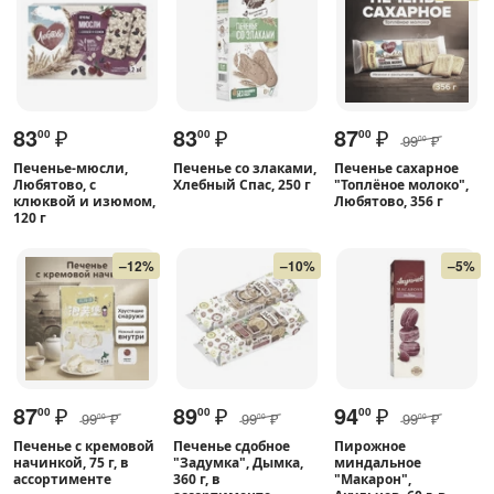
83
₽
83
₽
87
₽
00
00
00
99
₽
00
Печенье-мюсли,
Печенье со злаками,
Печенье сахарное
Любятово, с
Хлебный Спас, 250 г
"Топлёное молоко",
клюквой и изюмом,
Любятово, 356 г
120 г
–12%
–10%
–5%
87
₽
89
₽
94
₽
00
00
00
99
₽
99
₽
99
₽
00
00
00
Печенье с кремовой
Печенье сдобное
Пирожное
начинкой, 75 г, в
"Задумка", Дымка,
миндальное
ассортименте
360 г, в
"Макарон",