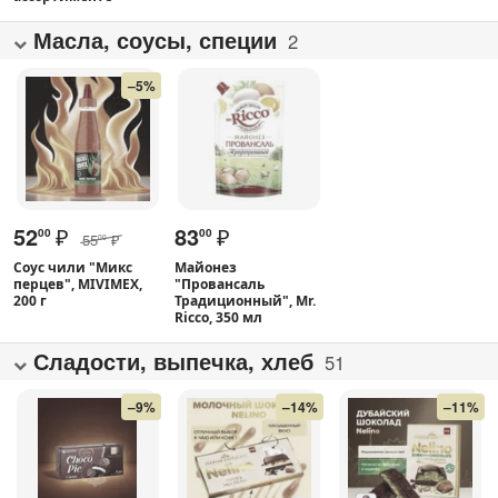
Масла, соусы, специи
2
–5%
52
₽
83
₽
00
00
55
₽
00
Соус чили "Микс
Майонез
перцев", MIVIMEX,
"Провансаль
200 г
Традиционный", Mr.
Ricco, 350 мл
Сладости, выпечка, хлеб
51
–9%
–14%
–11%