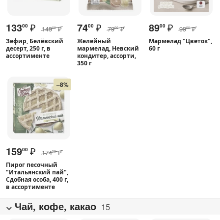
133
₽
74
₽
89
₽
00
00
00
149
₽
79
₽
99
₽
00
00
00
Зефир, Белёвский
Желейный
Мармелад "Цветок",
десерт, 250 г, в
мармелад, Невский
60 г
ассортименте
кондитер, ассорти,
350 г
–8%
159
₽
00
174
₽
50
Пирог песочный
"Итальянский пай",
Сдобная особа, 400 г,
в ассортименте
Чай, кофе, какао
15