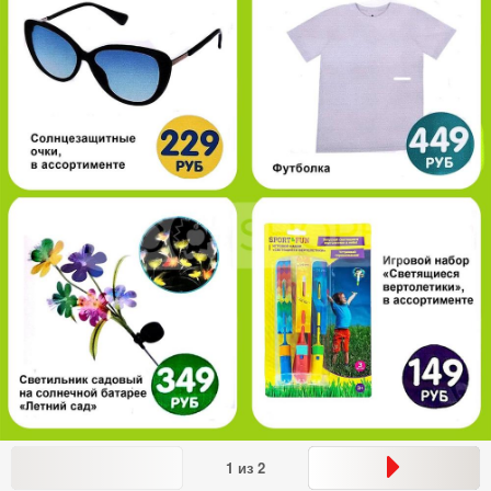
1
из
2