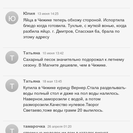
Юлия
13 июня 14:25
Ю
Яйца в Чижике теперь обхожу стороной. Испортила
блюдо когда готовила. Тухлые, с жуткой вонью, когда
разбила яйцо. г. Дмитров, Спасская 6а, брала по
этому адресу
Татьяна
10 июня 13:42
Т
Сахарный песок значительно подорожал к летнему
сезону. В Магните дешевле, чем в Чижике.
Татьяна
18 мая 13:45
Т
Купила в Чижике курицу Вернер.Стала разделывать-
воды полный стол и даже на пол воды налилось.
Наверное,заморозили с водой, а потом
разморозили.Качество нулевое.Творог
Светаево,тоже воды грамм 20 вылилось.
тамарочка
26 апреля 01:20
Т
стремные моделек ии вам в каталог рисует