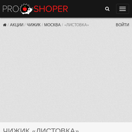
Поиск
Нави
/
АКЦИИ
/
ЧИЖИК
/
МОСКВА
/
«ЛИСТОВКА»
ВОЙТИ
ЧИЖИК «ЛИСТОВКА»