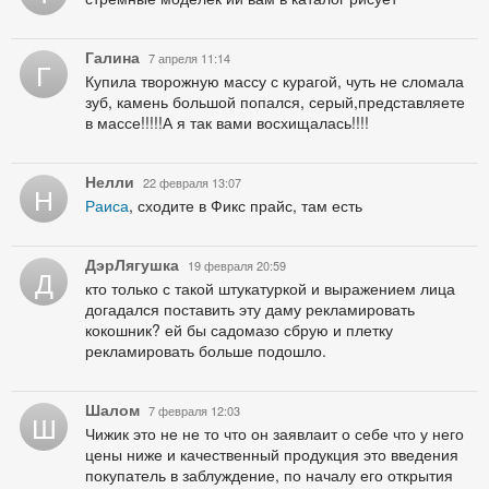
Галина
7 апреля 11:14
Г
Купила творожную массу с курагой, чуть не сломала
зуб, камень большой попался, серый,представляете
в массе!!!!!А я так вами восхищалась!!!!
Нелли
22 февраля 13:07
Н
Раиса
, сходите в Фикс прайс, там есть
ДэрЛягушка
19 февраля 20:59
Д
кто только с такой штукатуркой и выражением лица
догадался поставить эту даму рекламировать
кокошник? ей бы садомазо сбрую и плетку
рекламировать больше подошло.
Шалом
7 февраля 12:03
Ш
Чижик это не не то что он заявлаит о себе что у него
цены ниже и качественный продукция это введения
покупатель в заблуждение, по началу его открытия