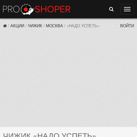
Поиск
Нави
/
АКЦИИ
/
ЧИЖИК
/
МОСКВА
/
«НАДО УСПЕТЬ»
ВОЙТИ
ЧИЖИК «НАДО УСПЕТЬ»