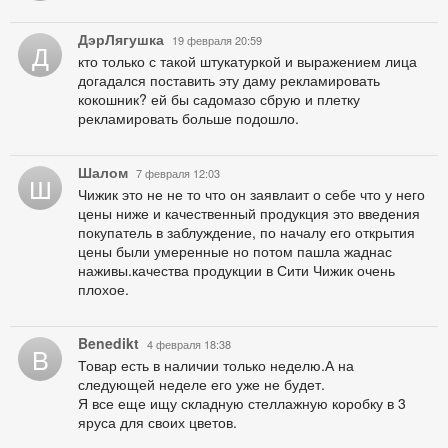
ДэрЛягушка
19 февраля 20:59
Д
кто только с такой штукатуркой и выражением лица
догадался поставить эту даму рекламировать
кокошник? ей бы садомазо сбрую и плетку
рекламировать больше подошло.
Шалом
7 февраля 12:03
Ш
Чижик это не не то что он заявлаит о себе что у него
цены ниже и качественный продукция это введения
покупатель в заблуждение, по началу его открытия
цены были умеренные но потом пашла жаднас
наживы.качества продукции в Сити Чижик очень
плохое.
Benedikt
4 февраля 18:38
B
Товар есть в наличии только неделю.А на
следующей неделе его уже не будет.
Я все еще ищу складную стеллажную коробку в 3
яруса для своих цветов.