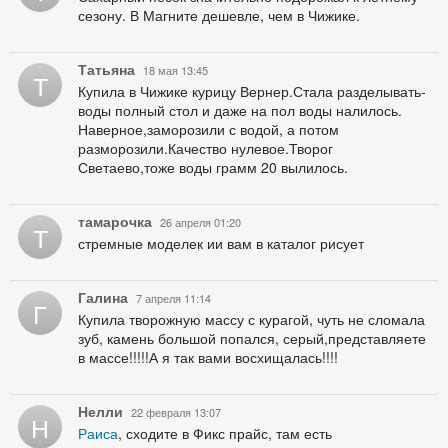
сезону. В Магните дешевле, чем в Чижике.
Татьяна
18 мая 13:45
Т
Купила в Чижике курицу Вернер.Стала разделывать-
воды полный стол и даже на пол воды налилось.
Наверное,заморозили с водой, а потом
разморозили.Качество нулевое.Творог
Светаево,тоже воды грамм 20 вылилось.
тамарочка
26 апреля 01:20
Т
стремные моделек ии вам в каталог рисует
Галина
7 апреля 11:14
Г
Купила творожную массу с курагой, чуть не сломала
зуб, камень большой попался, серый,представляете
в массе!!!!!А я так вами восхищалась!!!!
Нелли
22 февраля 13:07
Н
Раиса
, сходите в Фикс прайс, там есть