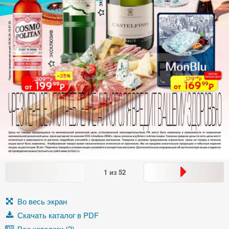
1
из
52
Во весь экран
Скачать каталог в PDF
Все каталоги (2)