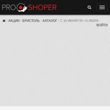
Поиск
Нави
/
АКЦИИ
/
БРИСТОЛЬ
/
КАТАЛОГ
/
С 30 ИЮНЯ ПО 13 ИЮЛЯ
ВОЙТИ